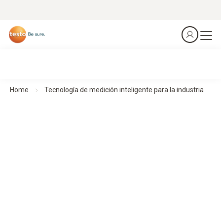
Home
Tecnología de medición inteligente para la industria
Tecnología de medición inteligente para la industria
Diseñada para un sector que merece solo lo mejor
Los compactos instrumentos de medición permiten
mediciones precisas en el uso industrial, ya que son
robustos, flexibles y fáciles de manejar, y están
interconectados de forma móvil para garantizar procesos
de trabajo eficientes.