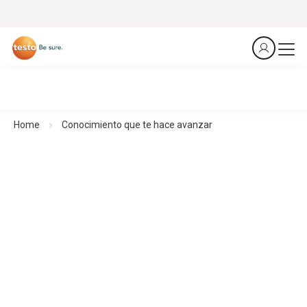
Home
Conocimiento que te hace avanzar
Por profesionales para profesionales.
Conocimiento que te lleva más lejos
Tanto si se trata de conocimientos sobre productos como
del sector, en esta página reunimos conocimientos
relevantes para su día a día profesional. Elija el área
temática que más le interesa ahora y empiece de
inmediato.