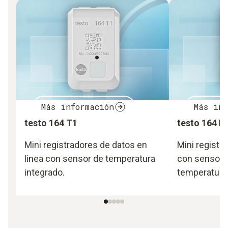
Más información
Más inf
testo 164 T1
testo 164 H
Mini registradores de datos en
Mini registr
línea con sensor de temperatura
con sensor 
integrado.
temperatura 