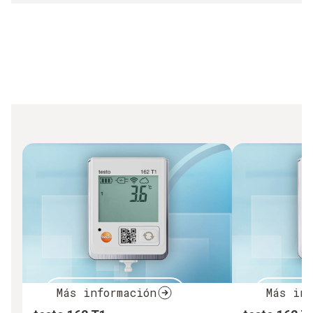
Más información
Más inf