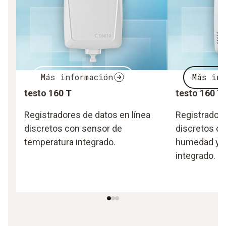
Más información
Más inf
testo 160 T
testo 160 T
Registradores de datos en línea
Registradore
discretos con sensor de
discretos c
temperatura integrado.
humedad y t
integrado.