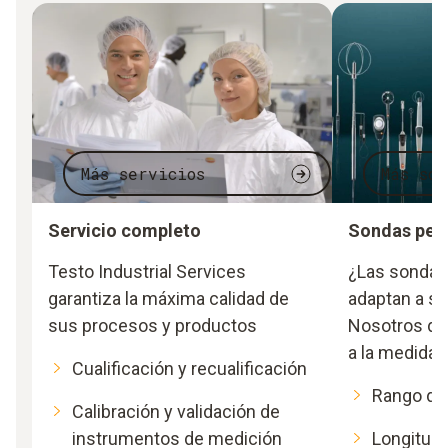
Más servicios
Más son
Servicio completo
Sondas per
Testo Industrial Services
¿Las sondas
garantiza la máxima calidad de
adaptan a s
sus procesos y productos
Nosotros de
a la medida 
Cualificación y recualificación
Rango de 
Calibración y validación de
instrumentos de medición
Longitud 