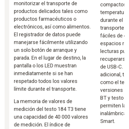
monitorizar el transporte de
compactos pa
productos delicados tales como
temperatura
productos farmacéuticos o
durante el a
electrónicos, así como alimentos.
transporte a
El registrador de datos puede
fáciles de c
manejarse fácilmente utilizando
espacios red
un solo botón de arranque y
lecturas pue
parada. En el lugar de destino, la
recuperarse
pantalla o los LED muestran
de USB-C. Pa
inmediatamente si se han
adicional, ta
respetado todos los valores
como el tes
límite durante el transporte.
versiones Bl
BT y testo 1
La memoria de valores de
permiten la
medición del testo 184 T3 tiene
inalámbrica 
una capacidad de 40 000 valores
Smart.
de medición. El índice de