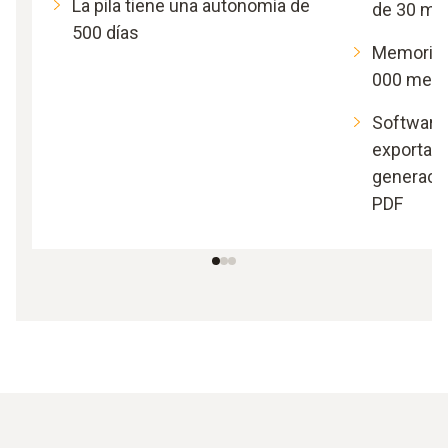
La pila tiene una autonomía de
de 30 met
500 días
Memoria a
000 medi
Software 
exportaci
generaci
PDF