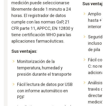
medición puede seleccionarse
Sus ventaja
libremente desde 1 minuto a 24
Amplio ra
horas. El registrador de datos
hasta +70
cumple con las normas GxP, 21
interior v
CFR parte 11, APPCC, EN 12830 y
tiene certificación WHO para las
Seguridad
aplicaciones farmacéuticas.
incluso d
de pila
Sus ventajas
:
Fácil con
Monitorización de la
C: no req
temperatura, humedad y
adicional
presión durante el transporte
Análisis 
Fácil lectura de datos por USB
través de
con informe automático en
directame
PDF
medición 