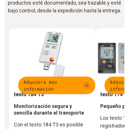
productos esté documentado, sea trazable y esté
bajo control, desde la expedición hasta la entrega.
Adquiera más
Adquie
información
informa
testo 184 T3
testo 174
Monitorización segura y
Pequeño pe
sencilla durante el transporte
Los testo 17
Con el testo 184 T3 es posible
registradore