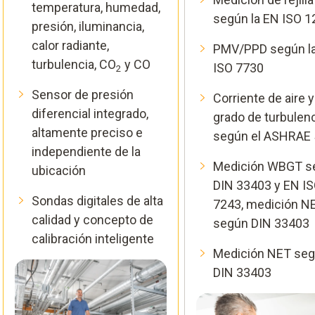
temperatura, humedad,
según la EN ISO 
presión, iluminancia,
calor radiante,
PMV/PPD según l
turbulencia, CO
y CO
ISO 7730
2
Sensor de presión
Corriente de aire y
diferencial integrado,
grado de turbulen
altamente preciso e
según el ASHRAE 
independiente de la
Medición WBGT s
ubicación
DIN 33403 y EN I
Sondas digitales de alta
7243, medición N
calidad y concepto de
según DIN 33403
calibración inteligente
Medición NET se
DIN 33403