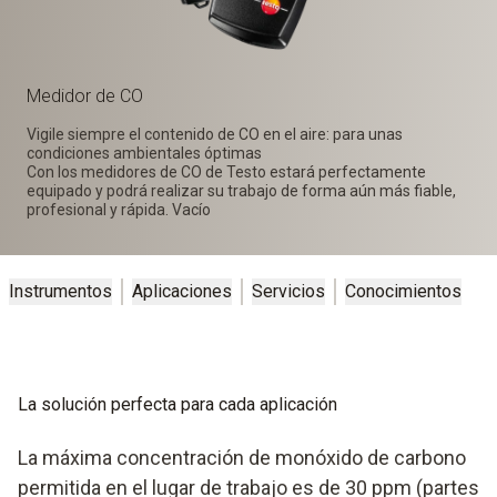
Medidor de CO
Vigile siempre el contenido de CO en el aire: para unas
condiciones ambientales óptimas
Con los medidores de CO de Testo estará perfectamente
equipado y podrá realizar su trabajo de forma aún más fiable,
profesional y rápida. Vacío
Instrumentos
Aplicaciones
Servicios
Conocimientos
La solución perfecta para cada aplicación
La máxima concentración de monóxido de carbono
permitida en el lugar de trabajo es de 30 ppm (partes