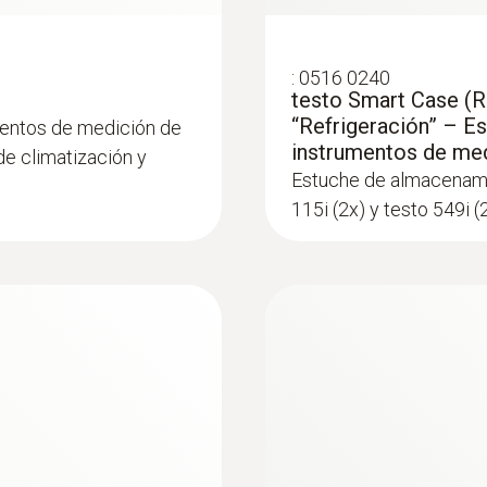
7 / 16 " - UNF
:
0516 0240
testo Smart Case (R
“Refrigeración” – E
mentos de medición de
instrumentos de me
e climatización y
Estuche de almacenami
115i (2x) y testo 549i 