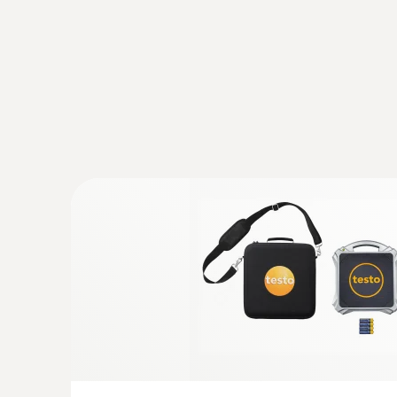
:
0563 0002 41
Set de revisión para climatización y ref
testo Smart Probes Plus
Medición específicos de la aplicación para
sobrecalentamiento/subenfriamiento, sobreca
potencia de calefacción/refrigeración
NTC