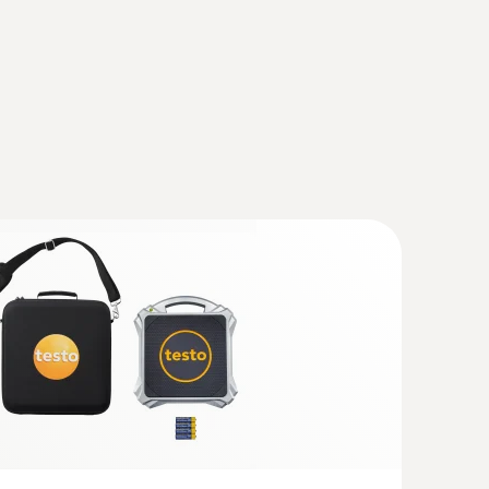
R testo Smart Probes
ones relacionadas con los sistemas de
ión y ventilación