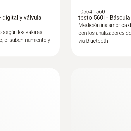
Sobrecarga rel. (Alta presión)
Exactitud
:
0564 1560
+65 bar
±1,3 ºC (-20 hasta +85 ºC)
digital y válvula
testo 560i - Báscula
Medición inalámbrica d
Rango
o según los valores
con los analizadores de
Resolución
o, el subenfriamiento y
vía Bluetooth
-1 hasta +60 bar
0,1 ºC
Exactitud
±0,5 % del f.e.
Resolución
0,01 bar
Conexión para sonda