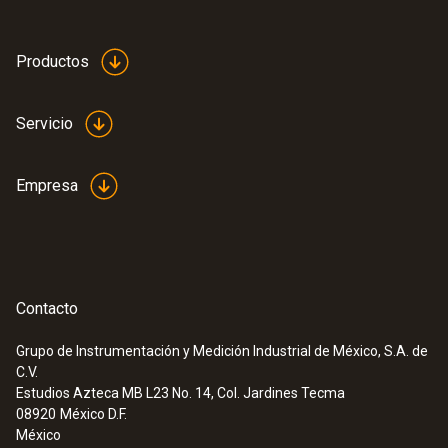
Productos
Servicio
Empresa
Contacto
:
0560 7351
testo 735-1 - Termómetro profesional
Grupo de Instrumentación y Medición Industrial de México, S.A. de
(3 canales)
C.V.
Estudios Azteca MB L23 No. 14, Col. Jardines Tecma
08920
México D.F.
México