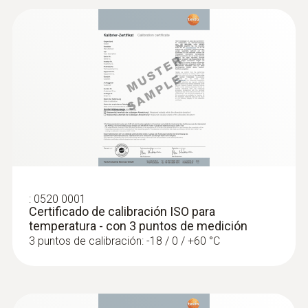
Cable fijo
si
:
0563 1080
Clase de protección
testo 108 - Termómetro digital para el
sector alimentario
IP65
impermeable
Sonda de inmersión/penetración estanca, TP
tipo K
:
0520 0001
Certificado de calibración ISO para
temperatura - con 3 puntos de medición
Material de la carcasa / del producto
3 puntos de calibración: -18 / 0 / +60 °C
acero inoxidable / GFK
Longitud del tubo de la sonda