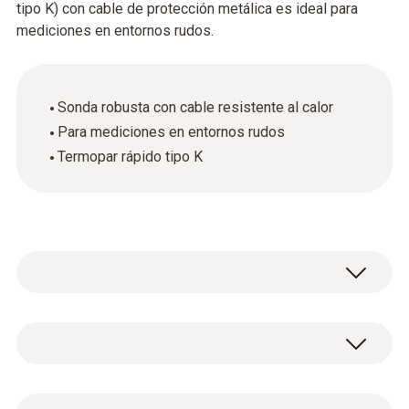
tipo K) con cable de protección metálica es ideal para
mediciones en entornos rudos.
Sonda robusta con cable resistente al calor
Para mediciones en entornos rudos
Termopar rápido tipo K
La sonda estanca y robusta de
inmersión/penetración con cable resistente
al calor puede utilizarse hasta una
Datos técnicos generales
temperatura de +230°, por ejemplo, para