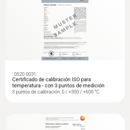
240 mm
:
0572 1753
testo 175 T3 - Registrador de
temperatura
Color del producto
plata; Negro
Tipo K (NiCr-Ni)
:
0520 0031
Certificado de calibración ISO para
temperatura - con 3 puntos de medición
Rango
3 puntos de calibración: 0 / +300 / +600 °C
-50 hasta +230 ºC
Exactitud
:
0572 1763
Clase 1 ²⁾
testo 176 T3 - Data logger de