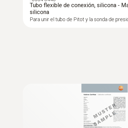
protección contra golpes, incl. imán para fijaci
Tubo flexible de conexión, silicona - 
medición de la presión diferencial y la velocid
silicona
combinación con el tubo Pitot)
Para unir el tubo de Pitot y la sonda de presi