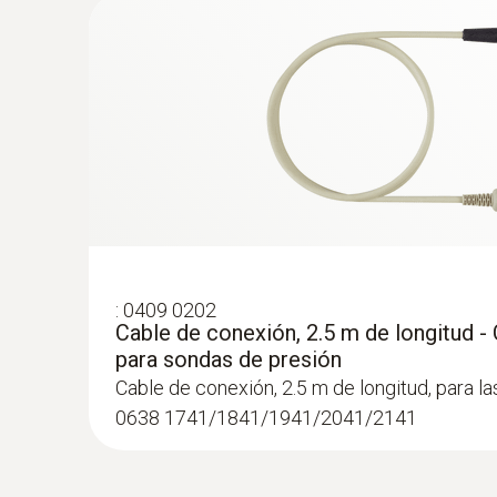
último valor medido y los valores mínimo y máxi
:
0638 1741
Sonda de baja presión de acero inoxidab
refrig... - Sonda de presión relativa
Sonda de baja presión de acero inoxidable a 
refrigerantes, hasta 10 bar
Los clien
:
0409 0202
Cable de conexión, 2.5 m de longitud -
para sondas de presión
Cable de conexión, 2.5 m de longitud, para l
0638 1741/1841/1941/2041/2141