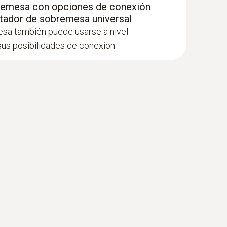
remesa con opciones de conexión
entador de sobremesa universal
sa también puede usarse a nivel
 sus posibilidades de conexión
000 hPa, para medir la presión absoluta,
ón, 2000 hPa (presión absoluta)
etro diferencial digital con conexión a
 hPa, para medir la presión absoluta, en caja
n protección contra golpes, incl.