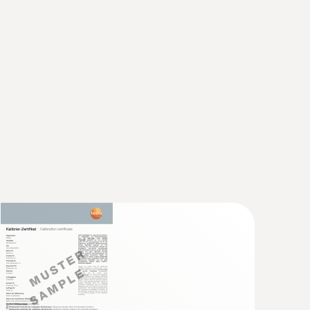
 rápido (M8 x 0,5) e imán para fijación rápida