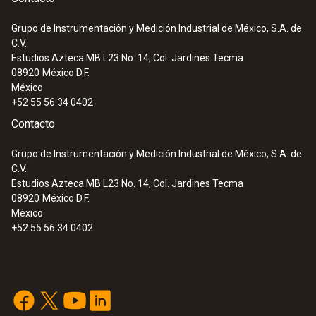
Grupo de Instrumentación y Medición Industrial de México, S.A. de
C.V.
:
0563 3000 71
Estudios Azteca MB L23 No. 14, Col. Jardines Tecma
Set Advanced testo 330i - Analizador de
08920
México D.F.
gases de combustión en un set
México
+52 55 56 34 0402
Contacto
Grupo de Instrumentación y Medición Industrial de México, S.A. de
C.V.
Estudios Azteca MB L23 No. 14, Col. Jardines Tecma
08920
México D.F.
México
+52 55 56 34 0402