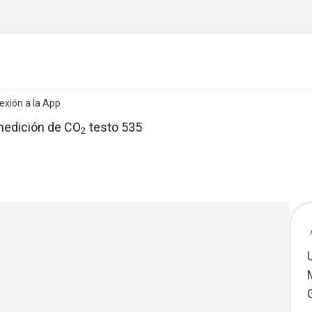
exión a la App
medición de CO
testo 535
2