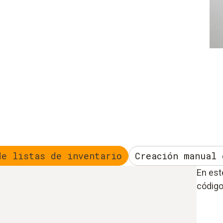
de listas de inventario
Creación manual 
En est
código