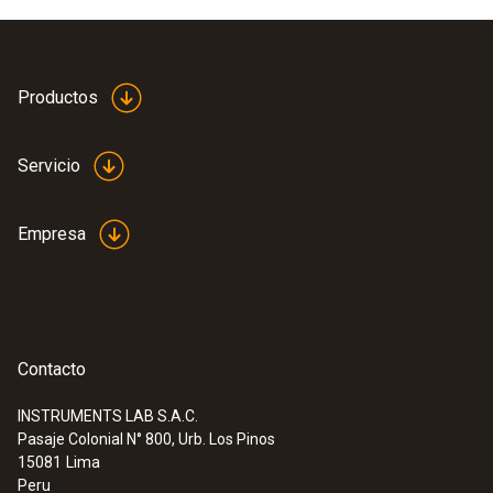
Productos
Servicio
Empresa
Contacto
INSTRUMENTS LAB S.A.C.
Pasaje Colonial N° 800, Urb. Los Pinos
:
0555 6451
15081
Lima
testo 6451 - Contador de aire
Peru