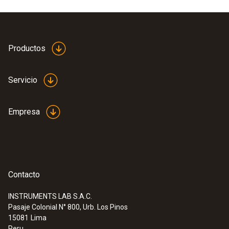
°C.
Color del producto
blanco
Productos
Servicio
Empresa
Contacto
INSTRUMENTS LAB S.A.C.
Pasaje Colonial N° 800, Urb. Los Pinos
:
0602 0394
15081
Lima
Cabezal de sonda T/P para medición de
Peru