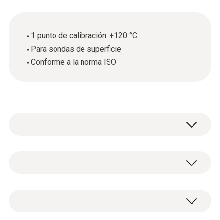
1 punto de calibración: +120 °C
Para sondas de superficie
Conforme a la norma ISO
Datos técnicos generales
Material de la carcasa / del producto
Certificado de calibración ISO para
papel
temperatura con 1 punto de calibración: +120