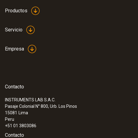
de alta eficiencia
Productos
Tiempo de recarga batería
ca. 5-6 h
Servicio
Empresa
Contacto
INSTRUMENTS LAB S.A.C.
Pasaje Colonial N° 800, Urb. Los Pinos
:
0563 3220 75
15081
Lima
testo 320 set - Set de análisis de gases
Peru
de combustión para instaladores de
+51 01 3803086
calefacción
Contacto