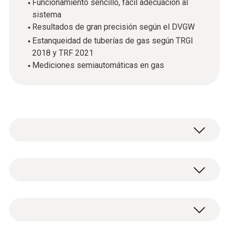
Funcionamiento sencillo, fácil adecuación al
sistema
Resultados de gran precisión según el DVGW
Estanqueidad de tuberías de gas según TRGI
2018 y TRF 2021
Mediciones semiautomáticas en gas
The DVGW-tested testo 324 is a professional
all-rounder designed to help you carry out
your installation and maintenance work
Datos técnicos generales
quickly and easily. The easy-to-set-up, easy-
to-use gas leak detector is specially designed