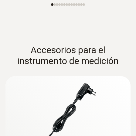
:
0628 0152
Sonda de grado de turbulencia (digital) -
con cable
Intuitiva: Menú de medición claramente
estructurado para determinar el grado de
turbulencia y el riesgo de corrientes de aire
según EN ISO 7730 / ASHRAE 55
Accesorios para el
instrumento de medición
:
0635 9570
Cabezal de la sonda de molinete de 16
mm incl. sensor de temperatura
Intuitivo: Cálculo paralelo de la velocidad de
flujo, el caudal volumétrico y la temperatura