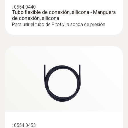
:
0554 0440
Tubo flexible de conexión, silicona - Manguera
de conexión, silicona
Para unir el tubo de Pitot y la sonda de presión
:
0632 1551
®
Sonda de CO₂ (digital) - con Bluetooth
incl. sensor de humedad y temperatura
Intuitiva: El menú de medición claramente
estructurado para mediciones a largo plazo
así como para la determinación paralela de
la concentración de CO₂ humedad y
temperatura ambiente en interiores
:
0554 0960
Telescopio extensible (longitud hasta 1
m) para sondas de velocidad
Alcanza una longitud máxima de 1,0 m
:
0554 0453
cuando está extendido