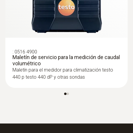
:
0516 4900
Maletín de servicio para la medición de caudal
volumétrico
Maletín para el medidor para climatización testo
440 p testo 440 dP y otras sondas
:
0635 1570
Cabezal de la sonda de hilo caliente
incl. sensor de humedad y temperatura
Intuitivo: Cálculo paralelo de la humedad
ambiental relativa y la temperatura del aire
en interiores incl. medición a largo plazo