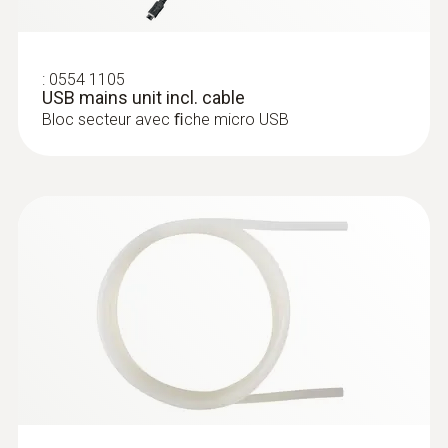
:
0635 0551
Sonda Lux (digital) - para medir la
:
0554 1105
intensidad lumínica, con cable
USB mains unit incl. cable
Intuitiva: Menús de medición claramente
Bloc secteur avec ﬁche micro USB
estructurados para mediciones a largo plazo
así como la valoración de la intensidad
lumínica según la curva V-Lambda (apta para
todas las fuentes de luz comunes)
:
0636 9730
Cabezal de la sonda de temperatura y
humedad
Intuitivo: Cálculo paralelo de la humedad
ambiental relativa y la temperatura del aire
en interiores incl. medición a largo plazo