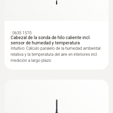
:
0635 1570
Cabezal de la sonda de hilo caliente incl.
:
0560 1510
sensor de humedad y temperatura
testo 510i - Manómetro diferencial con
Intuitivo: Cálculo paralelo de la humedad ambiental
manejo a través de teléfono inteligente
relativa y la temperatura del aire en interiores incl.
Medición de la presión durante el flujo de
medición a largo plazo
gas y la presión en reposo