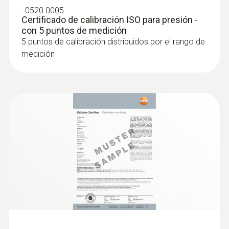
:
0520 0005
Certificado de calibración ISO para presión -
con 5 puntos de medición
5 puntos de calibración distribuidos por el rango de
medición
:
0615 1712
Sonda de aire robusta - con sensor de
temperatura NTC
Rango de medición desde -50 hasta +125
°C; exactitud de hasta ±0,2 °C