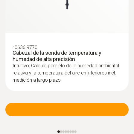
:
0636 9770
Cabezal de la sonda de temperatura y
humedad de alta precisión
Intuitivo: Cálculo paralelo de la humedad ambiental
relativa y la temperatura del aire en interiores incl.
medición a largo plazo
:
0560 1805
testo 805i - Termómetro por infrarrojos
con manejo a través de teléfono
inteligente
Medición sin contacto por infrarrojos de la
temperatura superficial