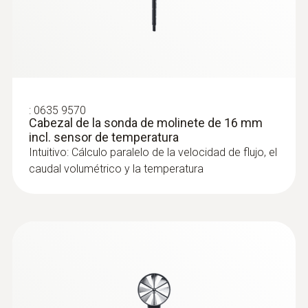
Maletín para el medidor para climatización
testo 440 p testo 440 dP y otras sondas
:
0635 9570
Cabezal de la sonda de molinete de 16 mm
incl. sensor de temperatura
Intuitivo: Cálculo paralelo de la velocidad de flujo, el
:
0632 1550
caudal volumétrico y la temperatura
Cabezal de la sonda de CO₂ incl. sensor
de humedad y temperatura
Intuitivo: Cálculo paralelo de la
concentración de CO₂, humedad y
temperatura del aire en interiores incl.
medición a largo plazo