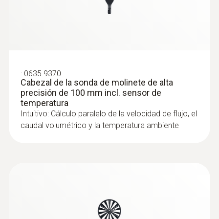
:
0635 9370
Cabezal de la sonda de molinete de alta
precisión de 100 mm incl. sensor de
temperatura
Intuitivo: Cálculo paralelo de la velocidad de flujo, el
caudal volumétrico y la temperatura ambiente
:
0632 1271
®
Sonda de CO (digital) - con Bluetooth
Intuitiva: El menú de medición claramente
estructurado para la medición a largo plazo
así como para determinar la concentración
de CO en recintos interiores, p. ej. en salas
de calefacción