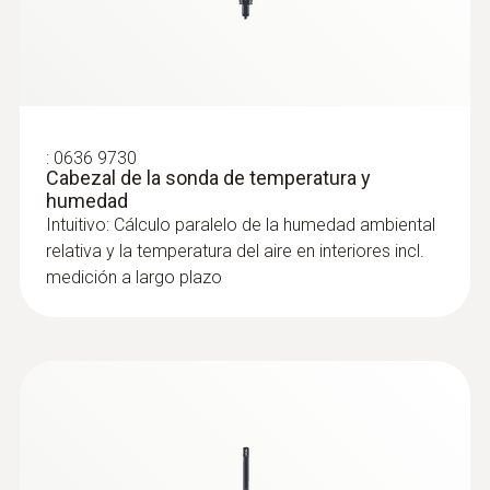
:
0636 9730
:
0560 2549 02
Cabezal de la sonda de temperatura y
testo 549i - Analizador de alta presión
humedad
con manejo a través de un teléfono
Intuitivo: Cálculo paralelo de la humedad ambiental
inteligente
relativa y la temperatura del aire en interiores incl.
Medición de alta y baja presión
medición a largo plazo
Sondas de temperatura