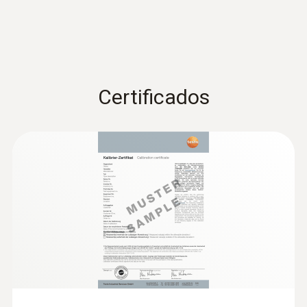
Certificados
:
0615 1212
Sonda de inmersión/penetración
estanca con sensor de temperatura
NTC - con sensor de temperatura NTC
Rango de medición desde -50 hasta +150
°C; exactitud de hasta ±0,2 °C