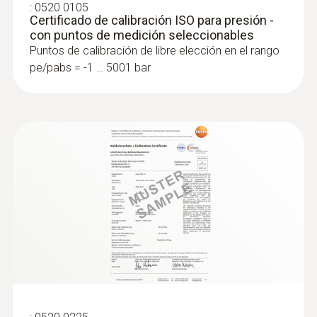
:
0520 0105
Certificado de calibración ISO para presión -
con puntos de medición seleccionables
Puntos de calibración de libre elección en el rango
pe/pabs = -1 … 5001 bar
:
0615 5505
Sonda de pinza con sensor de
temperatura NTC - para mediciones en
tubos (Ø 6-35 mm)
Rango de medición desde -40 hasta +125 °C