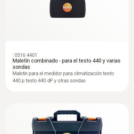
:
0516 4401
:
0635 1572
Maletín combinado - para el testo 440 y varias
Sonda de hilo caliente (digital) - incl.
sondas
sensor de humedad y temperatura, con
Maletín para el medidor para climatización testo
cable
440 p testo 440 dP y otras sondas
Intuitiva: Menú de medición claramente
estructurado para el caudal volumétrico así
como la determinación paralela de la
velocidad de flujo, el caudal volumétrico, la
temperatura y la humedad del aire