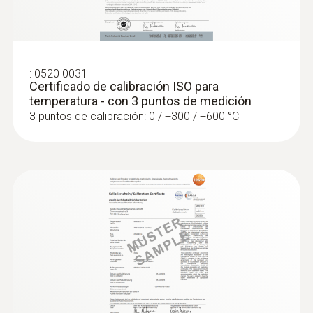
:
0520 0031
Certificado de calibración ISO para
temperatura - con 3 puntos de medición
3 puntos de calibración: 0 / +300 / +600 °C
:
0563 4409
Set combinado 1 para caudal testo 440
delta P con Bluetooth®