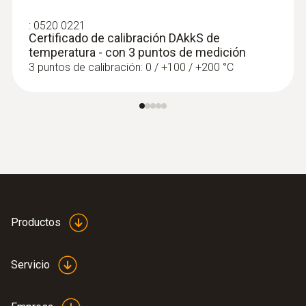
:
0520 0221
Certificado de calibración DAkkS de
temperatura - con 3 puntos de medición
3 puntos de calibración: 0 / +100 / +200 °C
:
0563 4407
Set combinado para caudal 2 testo 440
con Bluetooth®
Productos
Servicio