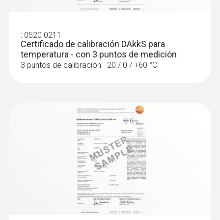
:
0520 0211
Certificado de calibración DAkkS para
temperatura - con 3 puntos de medición
3 puntos de calibración: -20 / 0 / +60 °C
:
0563 4410
Set combinado 2 para caudal testo 440
delta P con Bluetooth®