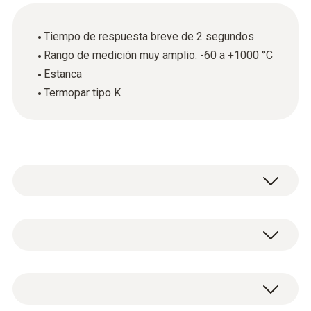
Tiempo de respuesta breve de 2 segundos
Rango de medición muy amplio: -60 a +1000 °C
Estanca
Termopar tipo K
El hilo maleable hace que la sonda de
inmersión estanca (termopar tipo K) sea
especialmente flexible; ideal para mediciones
Datos técnicos generales
de inmersión precisas en líquidos. Con solo
dos segundos de tiempo de respuesta,