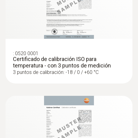
Plástico
:
0563 0010
Longitud del tubo de la sonda
Set HKL testo Smart Probes
300 mm
Color del producto
:
0520 0001
Certificado de calibración ISO para
temperatura - con 3 puntos de medición
gris; Negro; plata
3 puntos de calibración: -18 / 0 / +60 °C
Tipo K (NiCr-Ni)
Rango
-60 hasta +1000 ºC
:
0563 0002 32
Set Ultimate HVACR testo Smart