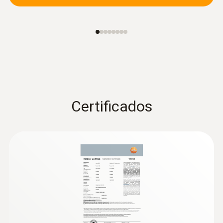
sin dañar innecesariamente paredes o
suelos
Localización precisa de fugas en
calefacciones de suelo radiante y otras
tuberías inaccesibles, por ejemplo, debajo
del revoque
Certificados
Localización de fugas en
tejados planos
Detección de zonas húmedas en tejados:
Las cámaras termográficas muestran las
zonas en el tejado que presentan
acumulaciones de humedad o daños en el