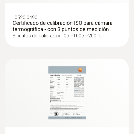
temperaturas de piezas constructivas
Supervisión rápida y sencilla del nivel de
llenado en depósitos cerrados de líquidos
:
0520 0490
Certificado de calibración ISO para cámara
termográfica - con 3 puntos de medición
3 puntos de calibración: 0 / +100 / +200 °C
Medición segura de
temperaturas altas
Medición de temperaturas altas desde
una distancia segura: Algunos de los
modelos de cámara termográfica de
Testo miden incluso hasta 1200 °C con la
opción de alta temperatura
Uso ideal en el mantenimiento industrial
Detección de desgaste, daños de
aislamiento y carbonización en hornos y