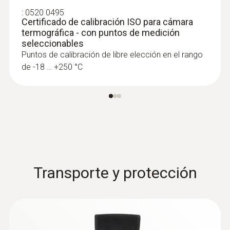
sartenes
:
0520 0495
Certificado de calibración ISO para cámara
Termografía de hornos y máquinas de
termográfica - con puntos de medición
gran dimensión en una imagen infrarroja,
seleccionables
por ejemplo, hornos giratorios en la
Puntos de calibración de libre elección en el rango
producción de cemento
de -18 … +250 °C
Transporte y protección