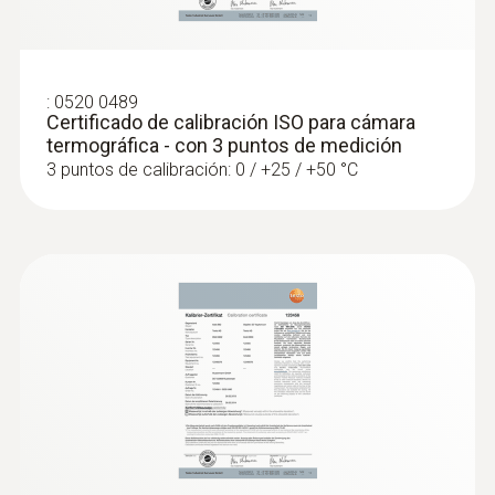
aislamiento mediante las diferencias de
temperatura (especialmente en tejados
planos)
:
0520 0489
Certificado de calibración ISO para cámara
termográfica - con 3 puntos de medición
3 puntos de calibración: 0 / +25 / +50 °C
Mayor fiabilidad en la garantía
de la calidad y el control de
producción
Una cámara termográfica de Testo ofrece
apoyo para el control del proceso y la
garantía de la calidad en el producto
Detección sin contacto de cuerpos
extraños en los procesos de producción y
anomalías en la distribución de