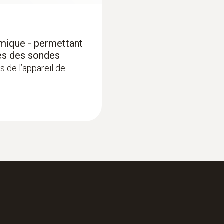
mérique) - avec
Sonde d'immersion /
(numérique) - avec
€ 509,00
Sondes raccordables
€ 615,89
rmique - permettant
4 x sonde numérique avec câble ou sonde températ
es des sondes
Universal Connector); 2 x sonde température TC de
 de l’appareil de
Longueur de câble
1 m
Alimentation en courant
Alimentation électrique externe bloc d'alimentation
Interfaces
USB