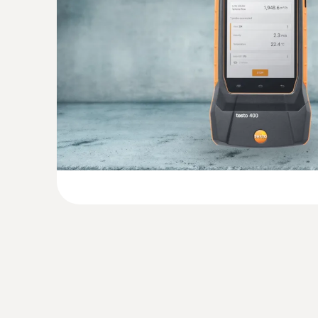
Kit de laboratoire testo 440
€ 599,00
€ 724,79
Données techniques générales
:
0636 9775
Sonde d'humidité et de température rob