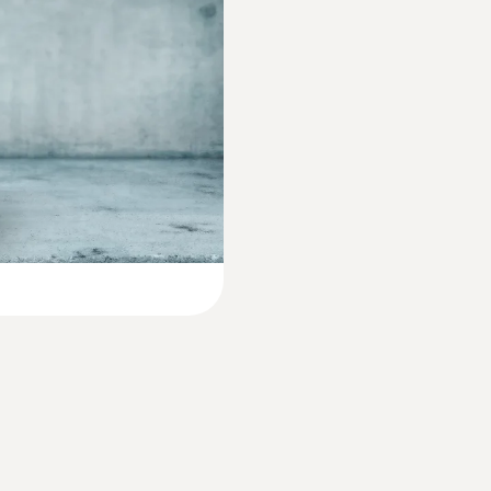
Sonde d'humidité et
±(0,3 °C + 0,1 % v.m.) ±1 Digit
€ 172,00
€ 208,12
Résolution
0,1 °C
Température de stockage
-20 à +60 °C
Poids
162 g
:
0636 9772
uste (numérique) -
Sonde d'humidité et