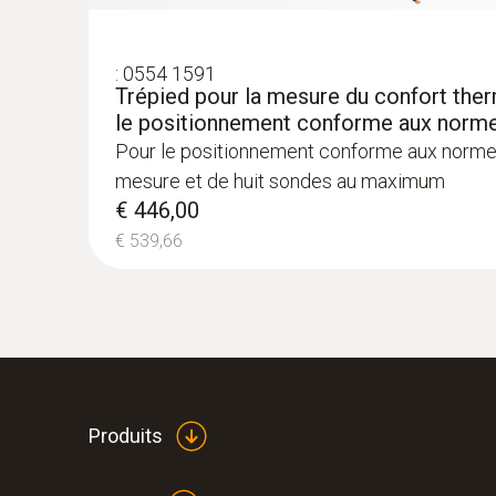
Sonde d'immersion / de pénétration (nu
capteur de température Pt100
€ 256,00
:
0554 1591
€ 309,76
Trépied pour la mesure du confort the
le positionnement conforme aux norm
Pour le positionnement conforme aux normes
mesure et de huit sondes au maximum
€ 446,00
€ 539,66
Produits