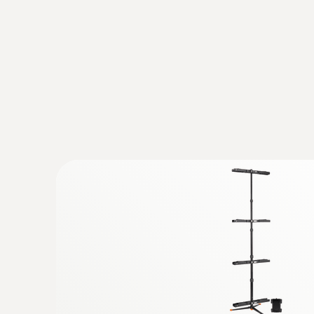
pour des températures jusqu’à +180 °C, a
€ 572,00
€ 692,12
:
0618 0073