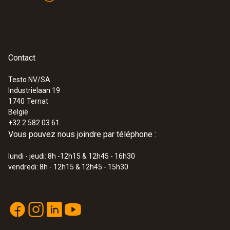
thermomètre à globe peut aussi y être rangé
dans un compartiment supplémentaire.
Contact
Testo NV/SA
Industrielaan 19
:
0577 0400
1740
Ternat
Enregistreur de données IAQ pour les
België
mesures de longue durée
+32 2 582 03 61
€ 909,00
Vous pouvez nous joindre par téléphone :
€ 1.099,89
lundi - jeudi: 8h -12h15 & 12h45 - 16h30
vendredi: 8h - 12h15 & 12h45 - 15h30