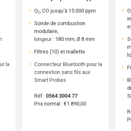
m
O
, CO jusqu'à 15.000 ppm
O
2
i
Sonde de combustion
e
modulaire,
m
longeur
: 180 mm, Ø 8 mm
S
m
Filtres (10) et mallette
l
r la
Connecteur Bluetooth pour la
F
connextion sans fils aux
Smart Probes
B
d
Réf :
0564 3004 77
S
Prix normal : €1.890,00
R
P