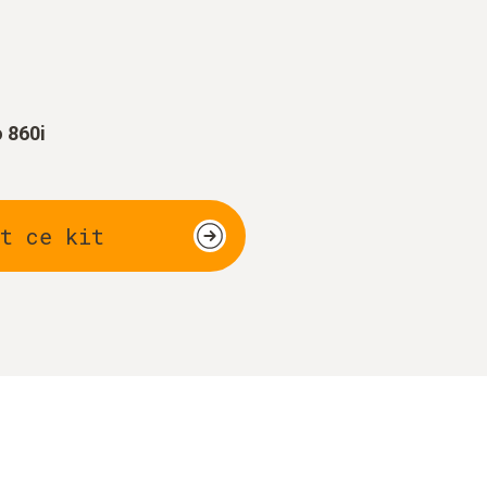
 860i
t ce kit