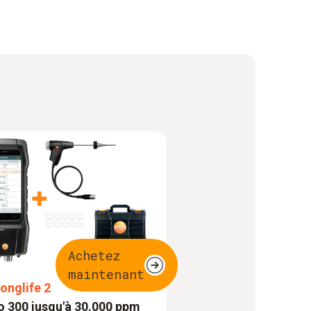
Achetez
maintenant
Longlife 2
o 300 jusqu'à 30.000 ppm