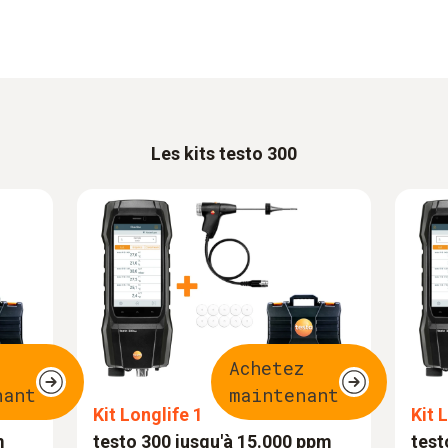
Les kits testo 300
z
Achetez
nant
maintenant
Kit Longlife 1
Kit 
m
testo 300 jusqu'à 15.000 ppm
test