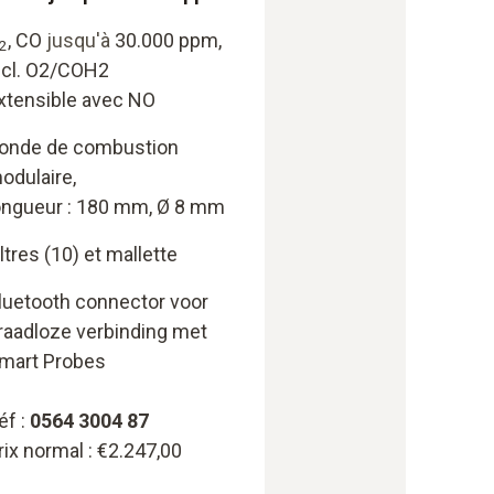
, CO
jusqu'à
30.000 ppm,
2
ncl. O2/COH2
xtensible avec NO
onde de combustion
odulaire,
ongueur : 180 mm, Ø 8 mm
iltres (10) et mallette
luetooth connector voor
raadloze verbinding met
mart Probes
éf :
0564 3004 87
rix normal : €2.247,00