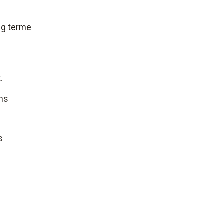
ng terme
.
ans
s