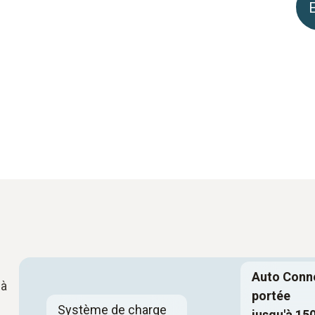
Auto Conn
 à
portée
Système de charge
jusqu'à 15