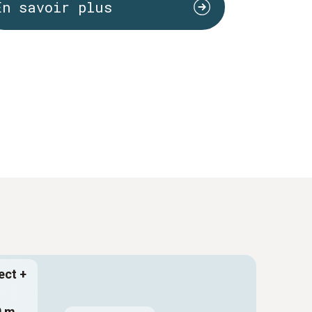
En savoir plus
ect +
0 m