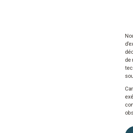
Nou
d’e
déc
de 
tec
sou
Car
exé
con
obs