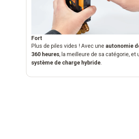
Fort
Plus de piles vides ! Avec une
autonomie d
360 heures
, la meilleure de sa catégorie, et 
système de charge hybride
.
Sûr
Les fluides frigorigènes inflammables sont
utilisés de plus en plus fréquemment. Le te
570s peut être utilisé en toute sécurité m
avec des
réfrigérants A3
.