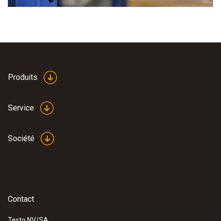
Produits
Service
Société
Contact
Testo NV/SA