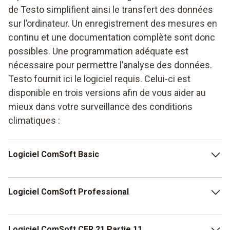
de Testo simplifient ainsi le transfert des données
sur l’ordinateur. Un enregistrement des mesures en
continu et une documentation complète sont donc
possibles. Une programmation adéquate est
nécessaire pour permettre l’analyse des données.
Testo fournit ici le logiciel requis. Celui-ci est
disponible en trois versions afin de vous aider au
mieux dans votre surveillance des conditions
climatiques :
Logiciel ComSoft Basic
Le logiciel ComSoft Basic est disponible gratuitement au
Logiciel ComSoft Professional
téléchargement et permet une programmation rapide des
enregistreurs de pression. Il facilite également l’analyse
des données.
Le logiciel ComSoft Professional est disponible en option
Logiciel ComSoft CFR 21 Partie 11