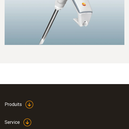
remplacer trop fréquemment vos huiles de friture pour de
simples soupçons. À long terme, vous pouvez ainsi même
réduire votre consommation d’huile de friture de jusqu’à 20
%.
Produits
Service