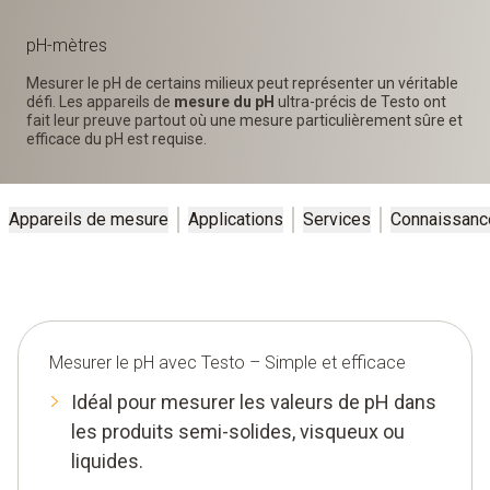
pH-mètres
Mesurer le pH de certains milieux peut représenter un véritable
défi. Les appareils de
mesure du pH
ultra-précis de Testo ont
fait leur preuve partout où une mesure particulièrement sûre et
efficace du pH est requise.
Appareils de mesure
Applications
Services
Connaissanc
Mesurer le pH avec Testo – Simple et efficace
Idéal pour mesurer les valeurs de pH dans
les produits semi-solides, visqueux ou
liquides.