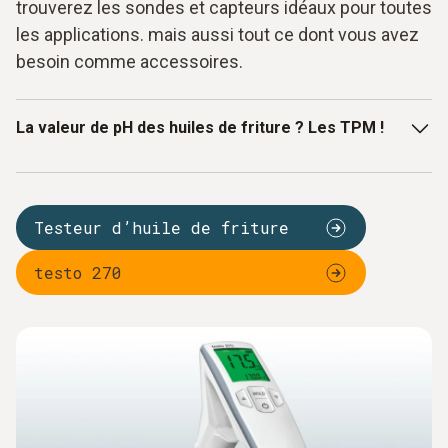
trouverez les sondes et capteurs idéaux pour toutes
les applications. mais aussi tout ce dont vous avez
besoin comme accessoires.
La valeur de pH des huiles de friture ? Les TPM !
La mesure des huiles de friture compte parmi les mesures
de routine les plus fréquentes dans la restauration. De
Testeur d’huile de friture
simples contrôles visuels ou olfactifs ne suffisent pas
pour déterminer si la qualité des huiles de friture reste
testo 270
correcte et satisfait aux dispositions légales. Avec un
testeur d'huile de friture de Testo, vous procédez à ces
tests de qualité en un temps record – et sans aucun produit
chimique. Des capteurs d’huile capacitifs et un format
spécial permettent des mesures dans la graisse chaude et
protègent l’utilisateur face aux friteuses brûlantes. Un grand
écran éclairé affiche clairement si les valeurs TPM
atteintes sont critiques ou non. Vous évitez ainsi donc de