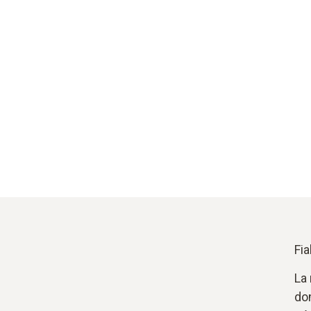
Fi
La
dom