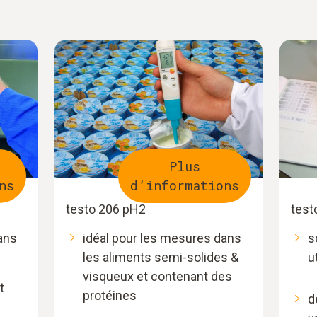
Plus
ns
d’informations
testo 206 pH2
test
ans
idéal pour les mesures dans
s
les aliments semi-solides &
u
visqueux et contenant des
t
protéines
d