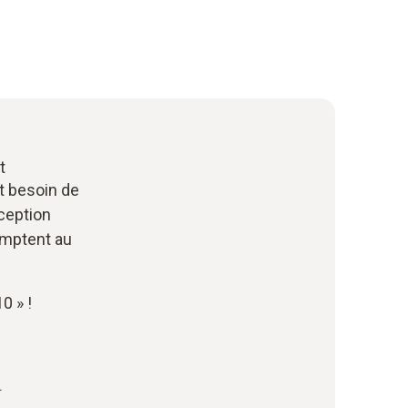
t
t besoin de
ception
comptent au
0 » !
.