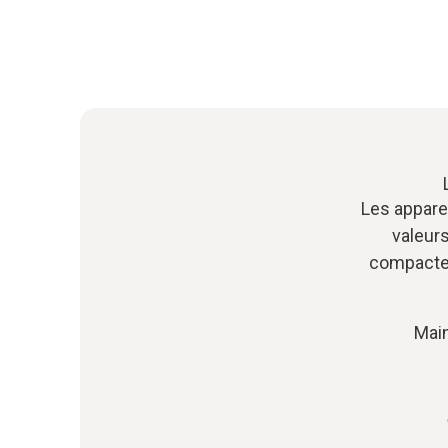
Les appare
valeur
compacte, 
Main