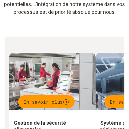
potentielles. L’intégration de notre système dans vos
processus est de priorité absolue pour nous.
En savoir plus
En sav
Gestion de la sécurité
Système de 