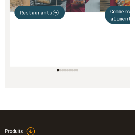
Commerce
Restaurants
alimenta
Produits