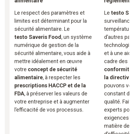
alimentaire
réglementai
Le respect des paramètres et
Le
testo Sav
limites est déterminant pour la
surveillance 
sécurité alimentaire. Le
température,
testo Saveris Food
, un système
d’autres par
numérique de gestion de la
technologie
sécurité alimentaire, vous aide à
et à une aid
mettre idéalement en œuvre
cadre des
e
votre
concept de sécurité
conformité
alimentaire
, à respecter les
la directive
prescriptions HACCP et de la
pouvons vou
FDA
, à préserver les valeurs de
constant de
votre entreprise et à augmenter
qualité. Fai
l’efficacité de vos processus.
experts pour
exigences le
matière de s
d’efficacité.