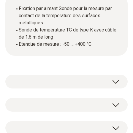
Fixation par aimant Sonde pour la mesure par
contact de la température des surfaces
métalliques
Sonde de température TC de type K avec câble
de 1.6 m de long
Etendue de mesure : -50 … +400 °C
Utilisez cette sonde de température avec
capteur thermocouple (TC) pour mesurer les
températures par contact jusqu'à +400 °C.
Température - TC de type K (NiCr-Ni)
Grâce à son aimant, la sonde adhère d'elle-