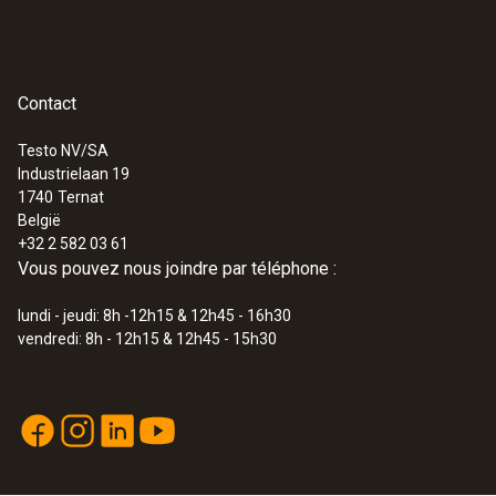
Contact
Testo NV/SA
Industrielaan 19
1740
Ternat
België
+32 2 582 03 61
Vous pouvez nous joindre par téléphone :
lundi - jeudi: 8h -12h15 & 12h45 - 16h30
vendredi: 8h - 12h15 & 12h45 - 15h30
:
0602 0493
Sonde de température particulièrement
rapide (TC de type K)
Sonde de température TC de type K avec
pointe de mesure flexible, temps de réponse
court et câble de 2 m de long