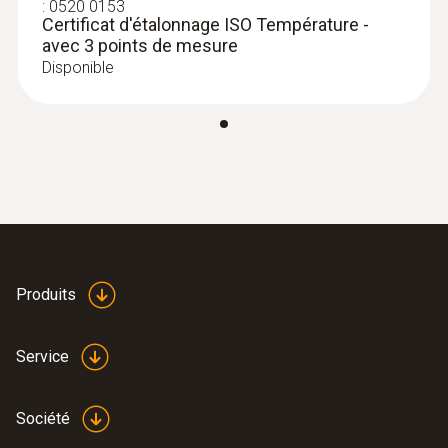
:
0520 0153
Certificat d'étalonnage ISO Température -
avec 3 points de mesure
Disponible
:
0603 1793
Sonde d’ambiance robuste (TC de type
T)
Sonde d’ambiance robuste
€ 78,00
€ 94,38
Produits
Service
Sondes
Société
d'immersion/pénétration