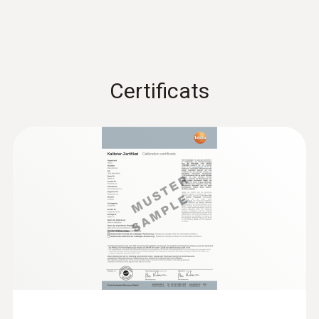
:
0602 1793
Sonde d'ambiance robuste (TC de type
Certificats
K)
Thermocouple de type K
€ 74,00
€ 89,54