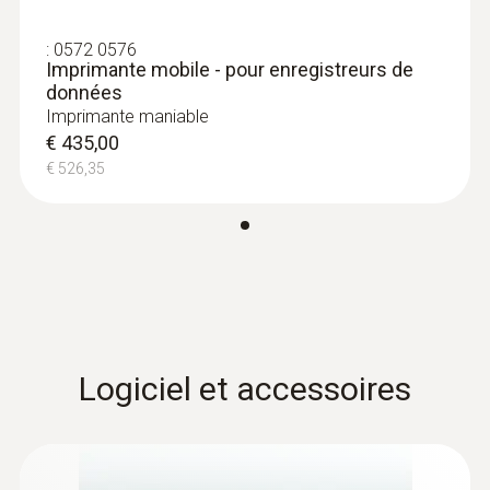
Pile Lithium (CR2450, 3 V), remplaçable
:
0572 0576
Imprimante mobile - pour enregistreurs de
données
Eclairage de l'écran
Imprimante maniable
€ 435,00
non
€ 526,35
Taille de l’écran
une ligne TC de type K
Type d’écran
LCD
Logiciel et accessoires
Interfaces
USB; NFC