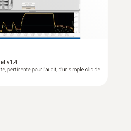
oblème par les utilisateurs non expérimentés. Le
ure.
(
1.7 MB
)
91
(
1.2 MB
)
el v1.4
 pertinente pour l’audit, d’un simple clic de
(
1.52 MB
)