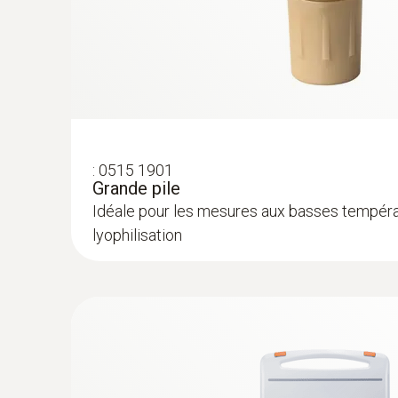
avertissements, il assiste la saisie aux points cr
logiciel permet donc aussi aux utilisateurs non
:
0515 1901
Grande pile
Idéale pour les mesures aux basses températ
lyophilisation