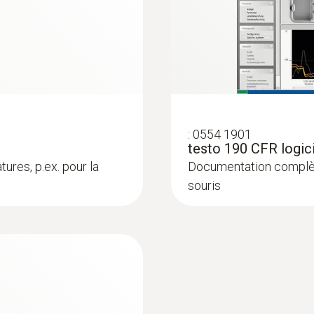
0 à 140 °C
itiques. Ainsi, le logiciel peut même être utilisé sans pr
 expérimentés de réaliser aisément les processus de mes
Matériau du produit / du boîtier
Mode d'emploi testo 190 / testo 191
Acier inoxydable, plastique PEEK
Instructions succinctes testo 190 / testo 1
Indice de protection
:
0554 1901
IP 68
testo 190 CFR logici
ures, p.ex. pour la
Documentation complète,
Mode d'emploi Logiciel testo 190 CFR
Cadence de mesure
souris
1 s – 24 h
Canaux
1