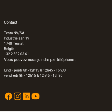
USB
Pratique et rapide : les enregistreurs peuvent
directement être reconfigurés pour la
prochaine mission sans retrait et remise dans
Contact
l’unité de consultation.
Testo NV/SA
Industrielaan 19
:
0572 1900
1740
Ternat
testo 190-P1 - Enregistreur de pression
België
CFR
+32 2 582 03 61
Vous pouvez nous joindre par téléphone :
lundi - jeudi: 8h -12h15 & 12h45 - 16h30
vendredi: 8h - 12h15 & 12h45 - 15h30