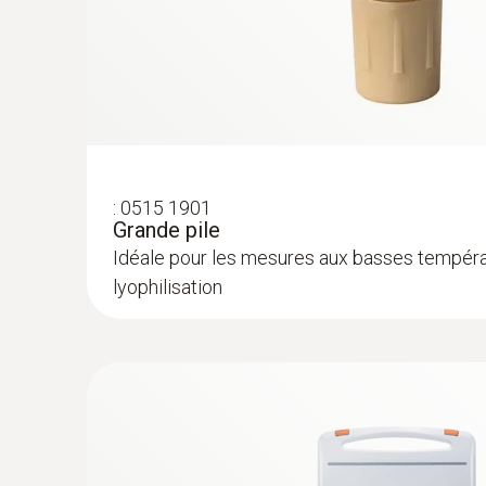
Le logiciel Professional testo 191 spécialement
de consulter et évaluer les données de mesure. L
il assiste la saisie aux points critiques. Le log
:
0515 1901
Grande pile
Idéale pour les mesures aux basses températ
lyophilisation