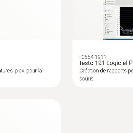
0 à 140 °C
 développé à cette fin (à commander à part) permet de p
a structure claire du logiciel vous guide pas à pas tout
Matériau du produit / du boîtier
iciel permet donc aussi aux utilisateurs non expérimentés
Mode d'emploi testo 190 / testo 191
Acier inoxydable, plastique PEEK
Instructions succinctes testo 190 / testo 1
Indice de protection
:
0554 1911
IP 68
testo 191 Logiciel P
ures, p.ex. pour la
Création de rapports per
Mode d'emploi testo 191 - logiciel Professio
Cadence de mesure
souris
1 s – 24 h
Canaux
1