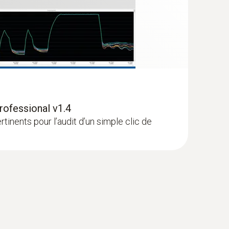
rogrammer l’enregistreur de données sur PC et
 au long du processus. Grâce aux avertissements,
 de réaliser aisément les processus de mesure.
(
1.7 MB
)
91
(
1.2 MB
)
rofessional v1.4
tinents pour l’audit d’un simple clic de
nal
(
715.83 KB
)