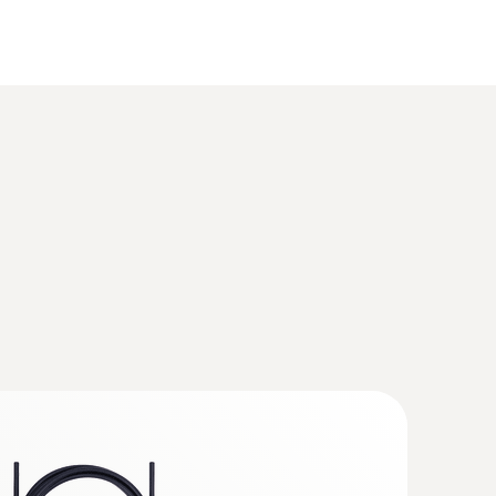
ier inoxydable, longueur : 350 mm, Ø 7
e de la vitesse d'écoulement
tion pour l'industrie