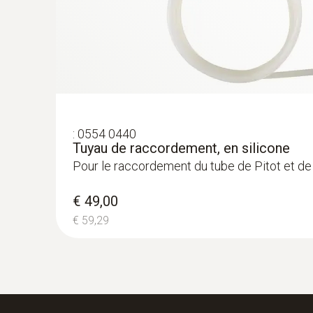
€ 204,49
:
0554 0440
:
0635 2345
Tuyau de raccordement, en silicone
Tube de Pitot en acier inoxydable, longu
Pour le raccordement du tube de Pitot et de
mm - pour mesurer la vitesse de l'air dan
€ 376,00
€ 49,00
€ 454,96
€ 59,29
:
0632 3510
testo 350 - Coffret d’analyse pour syst
combustion