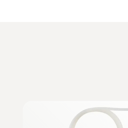
:
0635 2045
Tube de Pitot en acier inoxydable, longu
mm - pour mesurer la vitesse de l'air dan
€ 153,00
€ 185,13
:
0563 0510
Kit testo 510 - Manomètre différentiel
€ 169,00