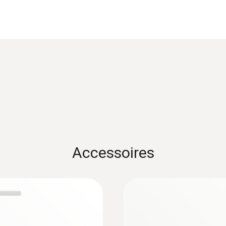
Longueur du tube de sonde
1.000 mm
Matériau du produit / du boîtier
metal_housing
:
0635 2145
eur : 500 mm, Ø 7
Tube de Pitot en ac
Diamètre du tube de sonde
s les conduits d'air
mm - pour la mesur
€ 135,00
7 mm
Accessoires
€ 163,35
Couleur du produit
silver
:
0632 3340
testo 340 -
Analyseur de combus