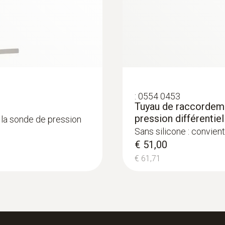
:
0554 0453
Tuyau de raccordemen
eur : 1000 mm, Ø 7
pression différentiel
 la sonde de pression
s les conduits d'air
Sans silicone : convie
€ 51,00
€ 61,71
:
0560 0420
ème d’analyse de
testo 420 - Manomèt
€ 944,00
€ 1.142,24