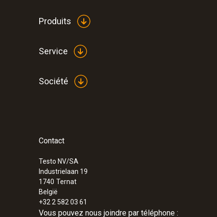
Produits
Service
Société
Contact
Testo NV/SA
:
0563 4200
Industrielaan 19
testo 420 - Hotte de mesure du débit v
1740
Ternat
België
€ 2.644,00
+32 2 582 03 61
Vous pouvez nous joindre par téléphone :
€ 3.199,24