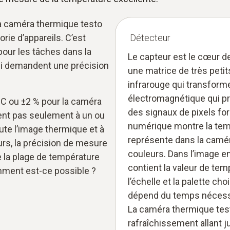
la caméra thermique testo
rie d’appareils. C’est
Détecteur
pour les tâches dans la
Le capteur est le cœur d
ui demandent une précision
une matrice de très peti
infrarouge qui transform
électromagnétique qui pr
°C ou ±2 % pour la caméra
des signaux de pixels f
ent pas seulement à un ou
numérique montre la tempé
te l’image thermique et à
représente dans la camé
urs, la précision de mesure
couleurs. Dans l’image en
e la plage de température
contient la valeur de tem
mment est-ce possible ?
l’échelle et la palette c
dépend du temps nécessai
La caméra thermique tes
rafraîchissement allant j