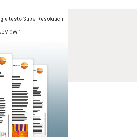
logie testo SuperResolution
 LabVIEW™