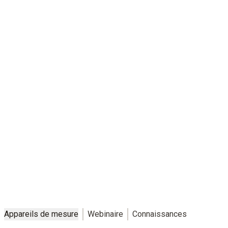
La sécurité parfaitement alignée
Des solutions de mesure individuelles pour des chaînes du froid
fiables – dans la production, la logistique, le commerce et la
restauration
Appareils de mesure
Webinaire
Connaissances