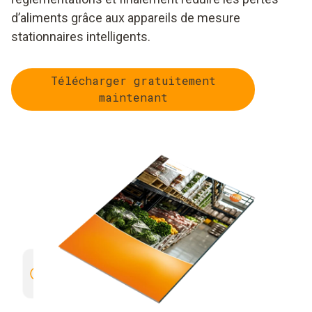
d’aliments grâce aux appareils de mesure
stationnaires intelligents.
Télécharger gratuitement
maintenant
Créer une documentation sans
Détecte
faille
d’erreu
logisti