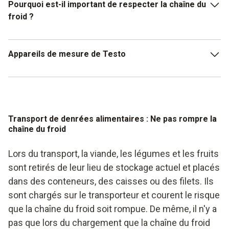
Pourquoi est-il important de respecter la chaîne du
froid ?
Il s'agit d'une mesure préventive, car les aliments dont la
Appareils de mesure de Testo
chaîne du froid a été interrompue une fois se détériorent.
L'interruption et ses conséquences sont irréversibles. Il
est important que les points de contrôle critiques fassent
C'est là qu'interviennent les appareils de mesure de Testo.
l'objet d'une attention et d'un examen particuliers. Chaque
Les thermomètres et hygromètres assurent une
entreprise du secteur alimentaire doit donc disposer d'un
surveillance conséquente de la chaîne du froid et peuvent
système d'autocontrôle qui permet d'examiner à l'avance
Transport de denrées alimentaires : Ne pas rompre la
même être commandés sans fil par smartphone.
chaîne du froid
les points critiques. Dans le cadre du système de contrôle,
il existe des valeurs limites fixes qui doivent être
Voici quelques exemples de ce type d'appareils de
Lors du transport, la viande, les légumes et les fruits
respectées et contrôlées.
mesure :
sont retirés de leur lieu de stockage actuel et placés
Thermomètre à piquer
dans des conteneurs, des caisses ou des filets. Ils
sont chargés sur le transporteur et courent le risque
Thermomètre à infrarouge
que la chaîne du froid soit rompue. De même, il n'y a
Enregistreur de données
pas que lors du chargement que la chaîne du froid