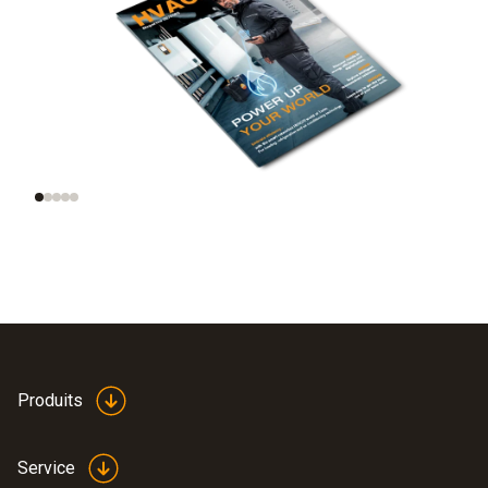
tendances : des
l’automatisation sur
outils intelligents,
site
des maisons
intelligentes, des
données
intelligentes
Produits
Service