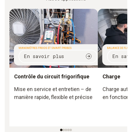
MANOMÈTRES FROIDS ET SMART PROBES
BALANCE DE FLUID
En savoir plus
En sav
Contrôle du circuit frigorifique
Charge
Mise en service et entretien – de
Charge auto
manière rapide, flexible et précise
en fonction d