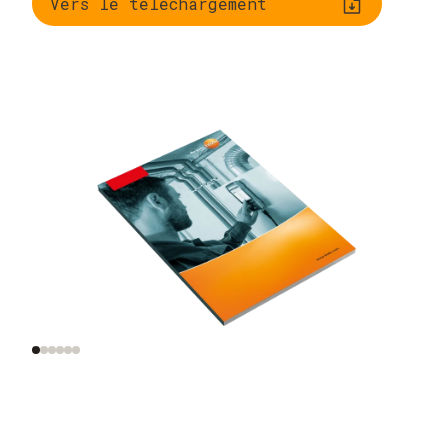
Vers le téléchargement
Contrôle de la
Réglage du rapport
pression de gaz à
gaz/air
l'entrée