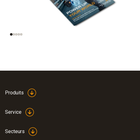
des maisons
intelligentes, des
données
intelligentes
Produits
Service
Secteurs