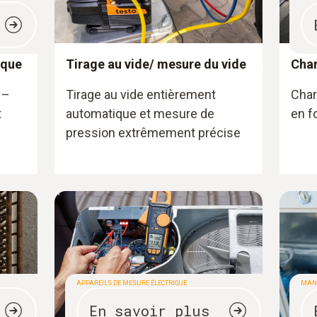
ique
Tirage au vide/ mesure du vide
Cha
 –
Tirage au vide entièrement
Char
t
automatique et mesure de
en f
pression extrêmement précise
APPAREILS DE MESURE ÉLECTRIQUE
MANI
En savoir plus