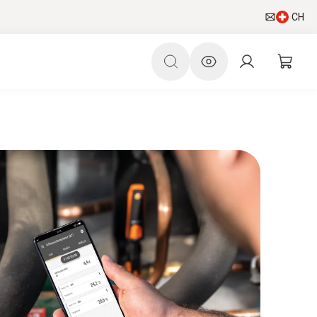
CH
art App
L’univers CVC-R
Newsletter