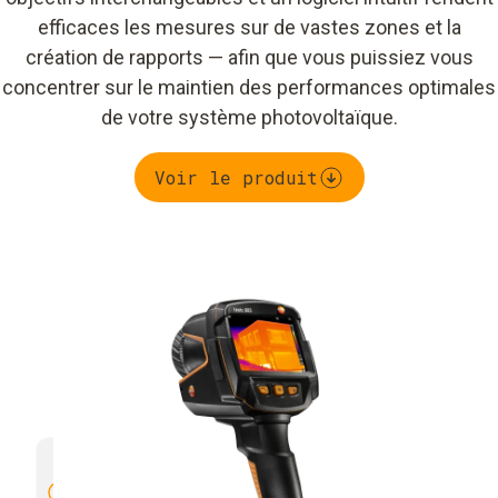
efficaces les mesures sur de vastes zones et la
création de rapports — afin que vous puissiez vous
concentrer sur le maintien des performances optimales
de votre système photovoltaïque.
Voir le produit
Haute résolution de 320 x 240
Sensibi
pixels, améliorée à 640 x 480 pixels
excepti