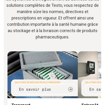
solutions complètes de Testo, vous respectez de
manière sûre les normes, directives et
prescriptions en vigueur. Et offrent ainsi une
contribution importante à la santé humaine grâce
au stockage et à la livraison corrects de produits
pharmaceutiques.
SOLUTIONS DE MESURE POUR LE TRANSPORT
SOLUTIONS DE MES
En savoir plus
En sav