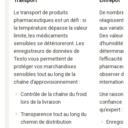
Transport
Entrepôt
Le transport de produits
De nombreu
pharmaceutiques est un défi : si
réagissent d
la température dépasse la valeur
aux variatio
limite, les médicaments
Des valeurs 
sensibles se détérioreront. Les
d’humidité 
enregistreurs de données de
déterminante
Testo vous permettent de
l’efficacité 
protéger vos marchandises
pharmaceutiq
sensibles tout au long de la
observer de
chaîne d’approvisionnement :
international
Contrôle de la chaîne du froid
Une raison d
lors de la livraison
confiance à 
qu’expert :
Transparence tout au long du
chemin de distribution
Enregist