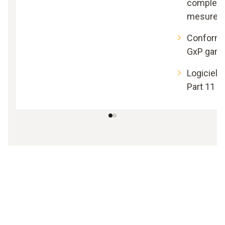
complet 
mesure
Conformi
GxP garan
Logiciel 
Part 11