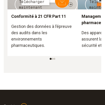
Télécharger
Téléch
maintenant
mainte
Conformité à 21 CFR Part 11
Management 
pharmaceut
Gestion des données à l’épreuve
des audits dans les
Des appareil
environnements
assurent la 
pharmaceutiques.
sécurité et l