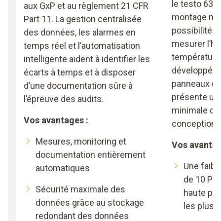
le testo 6381
aux GxP et au règlement 21 CFR
montage mura
Part 11. La gestion centralisée
possibilité 
des données, les alarmes en
mesurer l’hu
temps réel et l’automatisation
température,
intelligente aident à identifier les
développé s
écarts à temps et à disposer
panneaux de 
d’une documentation sûre à
présente une
l’épreuve des audits.
minimale du f
Vos avantages :
conception a
Mesures, monitoring et
Vos avanta
documentation entièrement
Une faib
automatiques
de 10 Pa 
Sécurité maximale des
haute pré
données grâce au stockage
les plus f
redondant des données