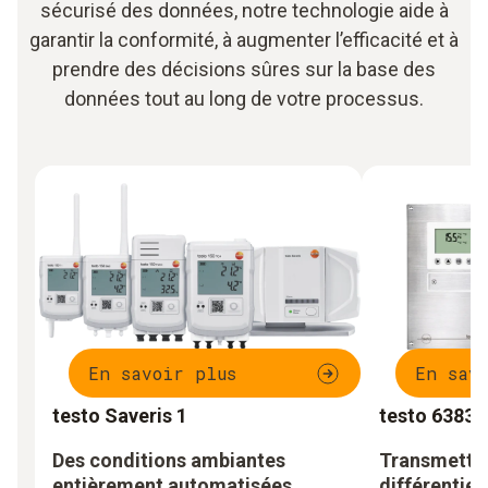
sécurisé des données, notre technologie aide à
garantir la conformité, à augmenter l’efficacité et à
prendre des décisions sûres sur la base des
données tout au long de votre processus.
En savoir plus
En sav
testo Saveris 1
testo 6383 
Des conditions ambiantes
Transmetteu
entièrement automatisées
différentiel