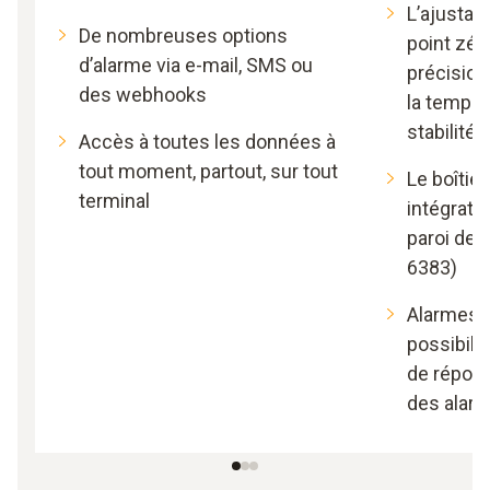
L’ajustag
De nombreuses options
point zér
d’alarme via e-mail, SMS ou
précisio
des webhooks
la tempér
stabilité 
Accès à toutes les données à
tout moment, partout, sur tout
Le boîtie
terminal
intégratio
paroi de l
6383)
Alarmes 
possibili
de répons
des alarm