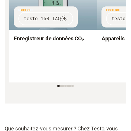
HIGHLIGHT
HIGHLIGHT
testo 160 IAQ
testo 
Enregistreur de données CO
Appareils d
2
Que souhaitez-vous mesurer ? Chez Testo, vous