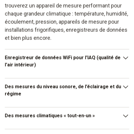
trouverez un appareil de mesure performant pour
chaque grandeur climatique : température, humidité,
écoulement, pression, appareils de mesure pour
installations frigorifiques, enregistreurs de données
et bien plus encore.
Enregistreur de données WiFi pour l’IAQ (qualité de
l’air intérieur)
Contrôlez la qualité de l’air dans les pièces dans
Des mesures du niveau sonore, de l’éclairage et du
lesquelles de nombreuses personnes séjournent très
régime
simplement grâce au WiFi. Qu’il s’agisse de grands
bureaux, de musées ou de jardins d’enfants : un
enregistreur de données IAQ de Testo sera le compagnon
Avec Testo, vous êtes parfaitement équipé pour contrôler
Des mesures climatiques « tout-en-un »
idéal pour vous.
le niveau de bruit dans l’industrie et l’environnement.
Choisissez un sonomètre adapté à vos besoins.
Vous souhaitez régler des installations de traitement d’air