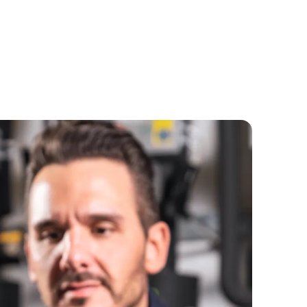
urs de mesure
es numériques se retrouvent essentiellement
ique et de la pneumatique, mais aussi dans la
 utilisations mobiles
d'installations., ainsi que pour les pompes et
ité de connexion à un Smartphone