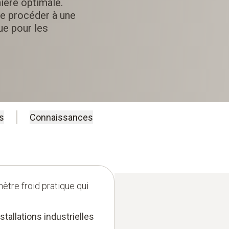
ière optimale.
de procéder à une
que pour les
s
Connaissances
tre froid pratique qui
tallations industrielles