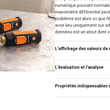
numérique pouvant normaleme
manomètre différentiel peut a
problème est alors ici que l
avoir lieu uniquement sur si
données est un atout dont v
L’affichage des valeurs de
L’affichage des valeurs de
L’évaluation et l’analyse
peut vous aider à obtenir de
L’évaluation et l’analyse su
Propriétés indispensables 
dans le cadre des utilisatio
encore de basse pression –
Propriétés indispensables 
connecté à votre Smartphone
mesure du manomètre sur vot