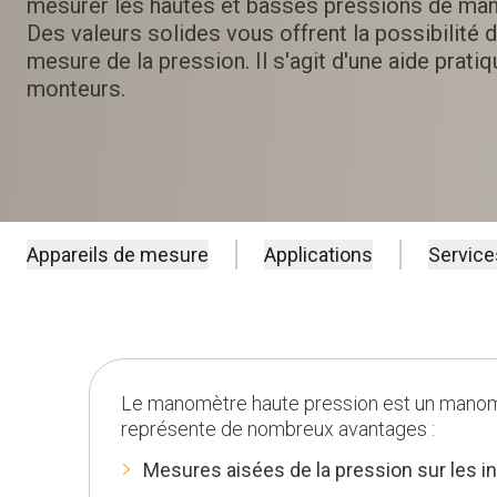
mesurer les hautes et basses pressions de man
Des valeurs solides vous offrent la possibilité 
mesure de la pression. Il s'agit d'une aide prati
monteurs.
Appareils de mesure
Applications
Service
Le manomètre haute pression est un manomè
représente de nombreux avantages :
Mesures aisées de la pression sur les ins