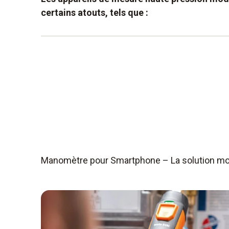
certains atouts, tels que :
manomètre froid pour la détection de fuite
Appareils spéciaux pour mesurer la haute 
Consultation aisée des valeurs à l’écran
Manomètre pour Smartphone – La solution mo