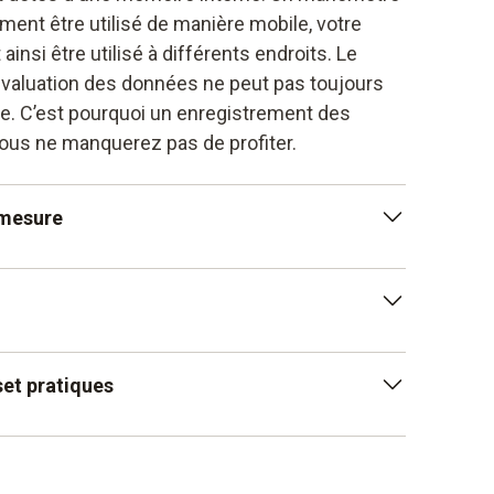
nt être utilisé de manière mobile, votre
insi être utilisé à différents endroits. Le
’évaluation des données ne peut pas toujours
te. C’est pourquoi un enregistrement des
ous ne manquerez pas de profiter.
 mesure
 mesure sur l’écran du manomètre numérique
s résultats rapidement.
r le lieu de mesure est désormais indispensable
set pratiques
ns mobiles. L’indicateur de haute pression – ou
 peut ainsi désormais également être
set pratiques des manomètres numériques :
 et vous pouvez afficher les valeurs de
re l’écran de celui-ci. Les domaines