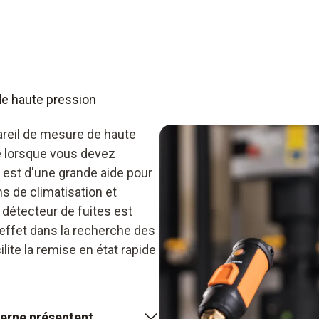
Enregistrement des vale
d’application des manomètr
dans le secteur de l’hydraul
Design maniable pour des
construction de machines et 
Manomètre avec possibil
compresseurs.
de haute pression
reil de mesure de haute
e lorsque vous devez
 est d'une grande aide pour
ns de climatisation et
n détecteur de fuites est
 effet dans la recherche des
ilite la remise en état rapide
erne présentent