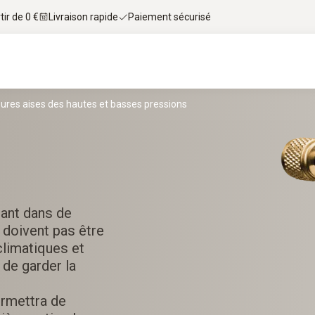
tir de 0 €
Livraison rapide
Paiement sécurisé
res aises des hautes et basses pressions
tant dans de
 doivent pas être
climatiques et
 de garder la
rmettra de