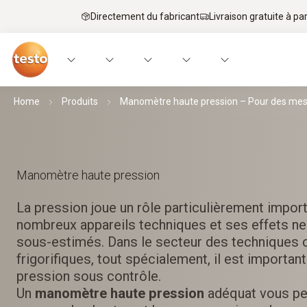
Directement du fabricant
Livraison gratuite à par
Home
Produits
Manomètre haute pression – Pour des mesu
Manomètre haute pression
La pression joue un rôle particulièrement impor
nombreux appareils techniques et ses effets ne
sous-estimés. Dans le secteur des techniques 
frigorifiques, tout spécialement, il est important
pression sous contrôle.
Un
manomètre haute pression
adéquat vous pe