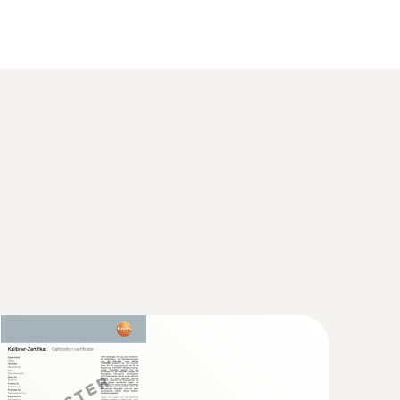
squ'à +200 °C.
40 et +1000 °C) une précision normalisée de ±
500 °C, cette sonde présente une précision de ±
00 °C (type K), Classe 2 de -40...+1200 °C (type K),
 à nous. Nous proposons une large gamme de
 vos exigences spécifiques.
testo 440