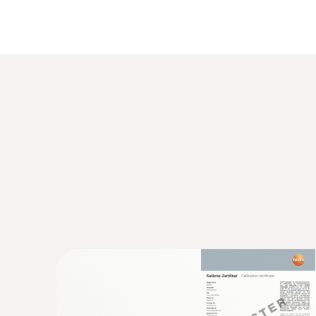
les ouvertures étroites, p.ex. la fente d'une porte
Cette sonde thermocouple de type K et de class
1.5 °C ou 0.004 x I t I (la valeur la plus élevée
2 °C (car 0.004 x 500 °C = 2 °C).
La sonde idéale pour chaque application
Vous ne trouvez pas la sonde de température q
sondes de température standard et pouvons éga
Données techniques générales
:
0563 0002 32
Kit CVC Ultimate testo Smart Probes
CHF 1'134.00