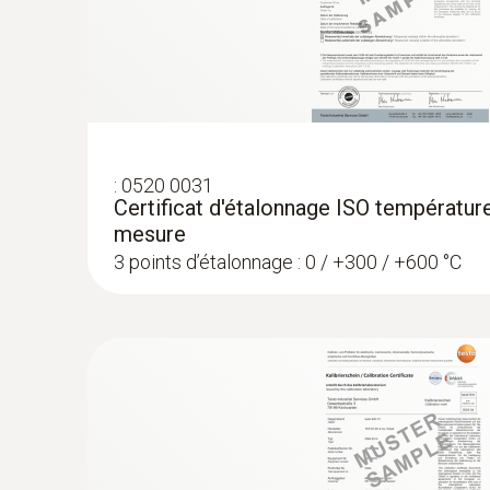
CHF 316.75
:
0520 0031
Certificat d'étalonnage ISO température
mesure
3 points d’étalonnage : 0 / +300 / +600 °C
:
0572 1764
testo 176 T4 - Enregistreur de températ
CHF 555.00
CHF 599.95