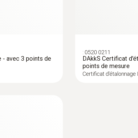
CHF 604.30
:
0520 0211
 - avec 3 points de
DAkkS Certificat d'é
points de mesure
Certificat d'étalonnage
:
0560 4401
ure
testo 440 - Analyse
CHF 366.00
CHF 395.65