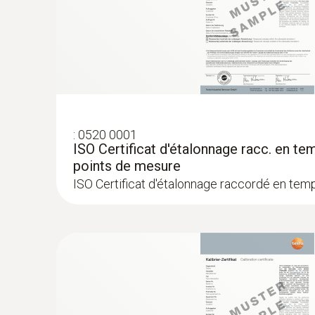
CHF 1'225.85
:
0520 0001
ISO Certificat d'étalonnage racc. en te
points de mesure
ISO Certificat d'étalonnage raccordé en tem
:
0572 1753
testo 175 T3 -
Enregistreur de température
CHF 293.00