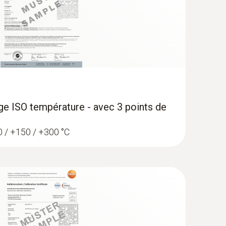
age ISO température - avec 3 points de
 0 / +150 / +300 °C
nnées de température