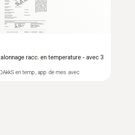
talonnage racc. en temperature - avec 3
 DAkkS en temp., app. de mes. avec
ur de climat