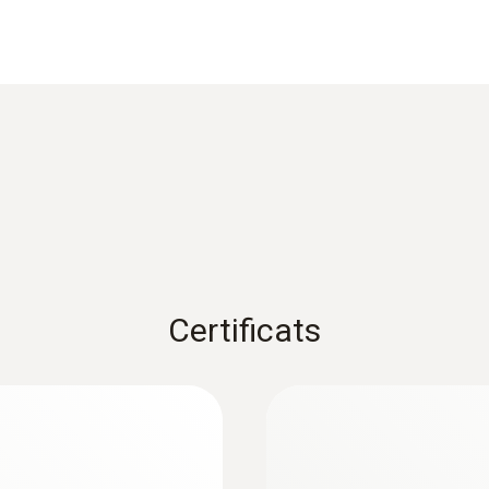
 ou le joint d'un frigo. Elle résiste à des températures ju
Temps de réponse
e 1 présente (dans l'étendue de mesure comprise entre -
1 s
 s'applique). En d'autres termes, pour une température de +
1) Selon norme EN 60584-1, précision Classe 1 de -40...+10
Classe 3 de -200...+40 °C (type K).
ue vous cherchez ? Veuillez vous adresser directement
lement fabriquer des sondes sur mesure en fonction de
Dimensions
2,2 mm X 1,4 mm
Certificats
Diamètre du tube de sonde
:
0563 4412
0,25 mm
Kit de laboratoire 
CHF 614.00