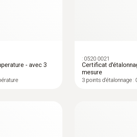
Longueur de câble
CHF 663.75
2 m
Longueur du tube de sonde
500 mm
:
0520 0021
mperature - avec 3
Certificat d'étalonn
mesure
pérature
3 points d’étalonnage :
:
0572 1763
testo 176 T3 -
Enregistreur de do
CHF 559.00