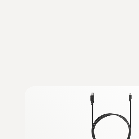
:
0603 2192
Sonde alimentaire en acier inoxydable (
câble en PUR
Sonde alimentaire robuste en acier inoxydabl
température dans les liquides et les produits
CHF 114.00
CHF 123.25