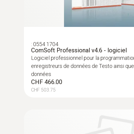
:
0554 1704
ComSoft Professional v4.6 - logiciel
Logiciel professionnel pour la programmation
enregistreurs de données de Testo ainsi que
données
CHF 466.00
CHF 503.75
:
0602 1793
Sonde d'ambiance robuste (TC de type 