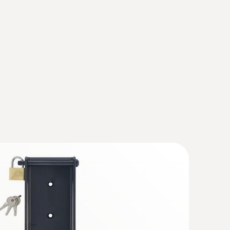
SB: * USB Interface testo 174 / 177 - T + H *
esto 435 * testo 556 / 560 / 570 / 580 * testo
n alimentaire robuste (TC de type T) -
n alimentaire robuste (TC de type T)
e T