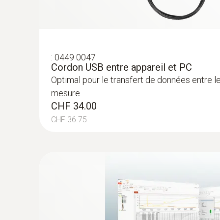
:
0603 3292
Sonde pour produits congelés (TC de typ
:
0449 0047
Cordon USB entre appareil et PC
Vissage facile dans les aliments congelés, sa
Optimal pour le transfert de données entre le
mesure
CHF 34.00
CHF 190.00
CHF 36.75
CHF 205.40