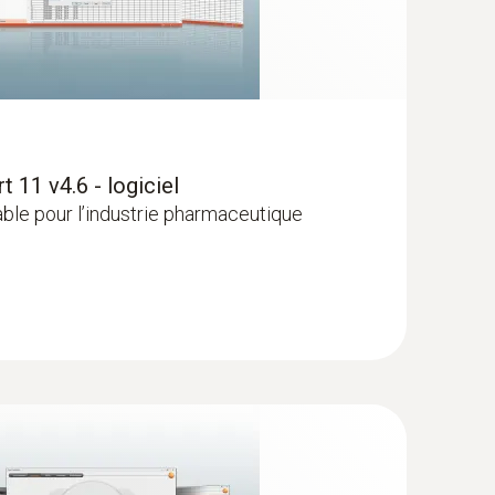
11 v4.6 - logiciel
idable pour l’industrie pharmaceutique
obuste (TC de type T)