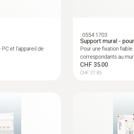
:
0603 3392
e T) - à visser
Sonde alimentaire e
:
0554 1703
Support mural - pou
câble en FEP
ns perçage préalable
 PC et l’appareil de
Pour une fixation fiabl
Sonde robuste en acie
correspondants au mur
le contrôle alimentaire
CHF 35.00
CHF 163.00
CHF 37.85
CHF 176.20