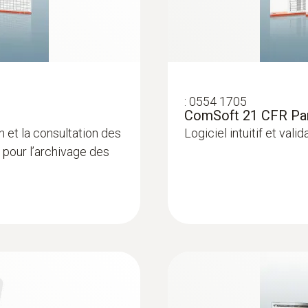
Sondes d'ambiance
:
0554 1705
ComSoft 21 CFR Part 
 et la consultation des
Logiciel intuitif et val
 pour l’archivage des
:
0603 1793
K)
Sonde d’ambiance r