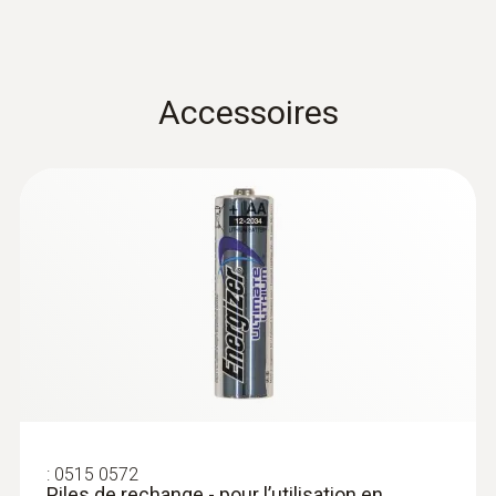
Sonde de température avec aimant (TC
de type K)
Fixation par aimant Sonde pour la mesure
par contact de la température des surfaces
Accessoires
métalliques
CHF 243.00
CHF 262.70
:
0515 0572
Piles de rechange - pour l’utilisation en