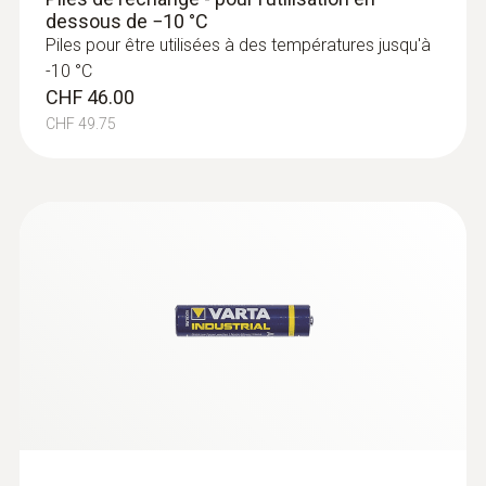
dessous de −10 °C
Piles pour être utilisées à des températures jusqu'à
:
0628 0020
Sonde de température avec Velcro (TC
-10 °C
de type K)
CHF 46.00
Avec Velcro pour une fixation aisée de la
CHF 49.75
sonde de contact sur les tuyaux d'un
diamètre de jusqu'à 120 mm
CHF 65.00
CHF 70.25