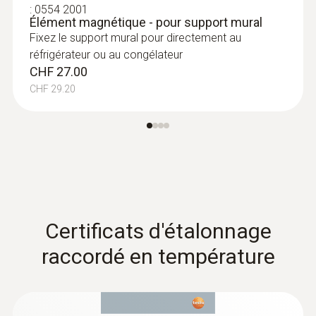
:
0554 2001
pointe de mesure flexible, temps de réponse
Élément magnétique - pour support mural
court et câble de 2 m de long
Fixez le support mural pour directement au
CHF 183.00
réfrigérateur ou au congélateur
CHF 197.80
CHF 27.00
CHF 29.20
Certificats d'étalonnage
raccordé en température
:
0628 7533