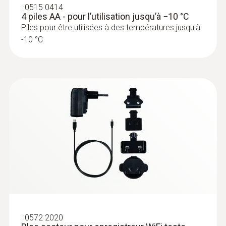
:
0515 0414
4 piles AA - pour l’utilisation jusqu’à −10 °C
Piles pour être utilisées à des températures jusqu'à
-10 °C
:
0602 4592
Sonde de température avec étrier de
fixation (TC de type K)
Avec étrier de fixation pour une fixation
rapide et aisée de la sonde sur les tuyaux
d'un diamètre de 5 à 65 mm
CHF 160.00
CHF 172.95
:
0572 2020