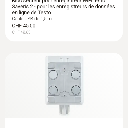
Bloc secteur pour enregistreur WiFi testo
Sondes
Saveris 2 - pour les enregistreurs de données
en ligne de Testo
d'immersion/pénétration
Câble USB de 1,5 m
CHF 45.00
CHF 48.65
:
0602 0493
Sonde de température particulièrement
rapide (TC de type K)
Sonde de température TC de type K avec