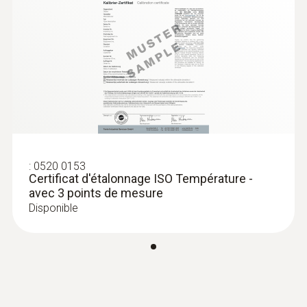
Sonde de température avec gaine en
acier inoxydable (TC de type K)
Sonde de température TC de type K avec
gaine en acier inoxydable et câble de 1.9 m
de long
CHF 68.00
CHF 73.50
:
0520 0153
Certificat d'étalonnage ISO Température -
avec 3 points de mesure
Disponible