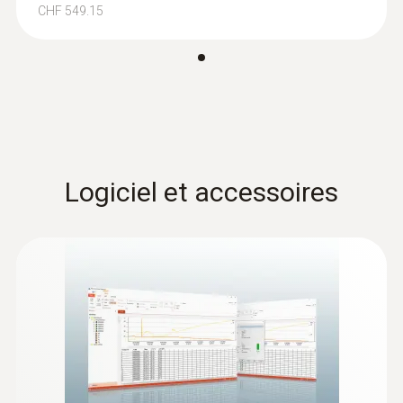
Signal d'alarme
CHF 549.15
via LED et écran
Autonomie
llimitée
500 jours (à +25 °C et avec une cadence de
mesure de 15 min.)
Logiciel et accessoires
Type de pile
Pile Lithium (CR2450, 3 V), remplaçable
Eclairage de l'écran
non