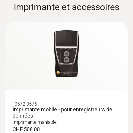
Imprimante et accessoires
Certificat
Certifié par HACCP-International
Cadence de mesure
1 min - 24 h
Canaux
2 interne
Homologations
:
0572 0576
Imprimante mobile - pour enregistreurs de
CE
données
Imprimante maniable
CHF 508.00