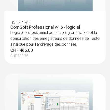
Taille de l’écran
une ligne TC de type K
:
0554 1704
Type d’écran
ComSoft Professional v4.6 - logiciel
Logiciel professionnel pour la programmation et la
LCD
consultation des enregistreurs de données de Testo
ainsi que pour l’archivage des données
CHF 466.00
Interfaces
CHF 503.75
USB; NFC
Mémoire
60 000 Valeurs de mesure
Température de stockage